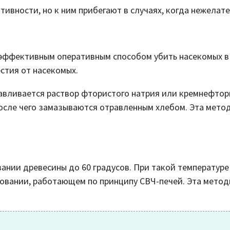
вности, но к ним прибегают в случаях, когда нежелат
 эффективным оперативным способом убить насекомых в
рстия от насекомых.
вливается раствор фтористого натрия или кремнефторис
осле чего замазываются отравленным хлебом. Эта мето
нии древесины до 60 градусов. При такой температуре 
овании, работающем по принципу СВЧ-печей. Эта метод