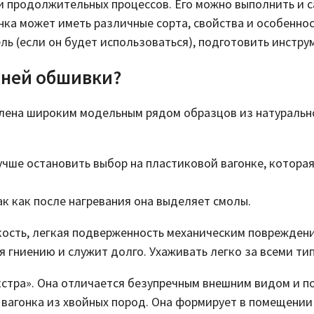
 и продолжительных процессов. Его можно выполнить и 
онка может иметь различные сорта, свойства и особенно
ь (если он будет использоваться), подготовить инстру
нней обшивки?
лена широким модельным рядом образцов из натурально
ше остановить выбор на пластиковой вагонке, которая 
ак как после нагревания она выделяет смолы.
ость, легкая подверженность механическим повреждения
 гниению и служит долго. Ухаживать легко за всеми ти
Экстра». Она отличается безупречным внешним видом и п
вагонка из хвойных пород. Она формирует в помещении