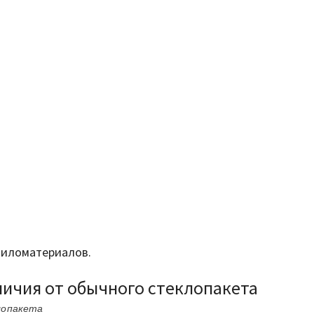
 пиломатериалов.
личия от обычного стеклопакета
лопакета