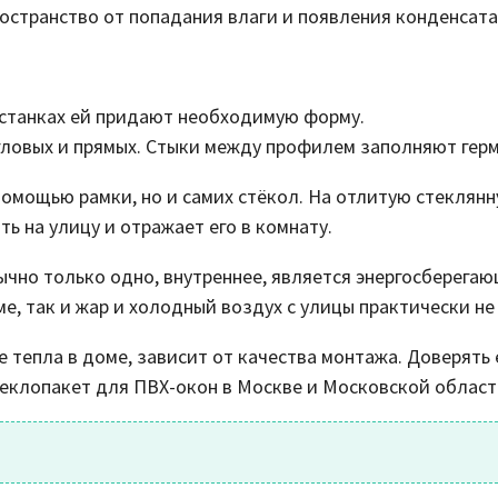
остранство от попадания влаги и появления конденсата
а станках ей придают необходимую форму.
угловых и прямых. Стыки между профилем заполняют гер
помощью рамки, но и самих стёкол. На отлитую стеклянн
ь на улицу и отражает его в комнату.
бычно только одно, внутреннее, является энергосберег
ме, так и жар и холодный воздух с улицы практически н
ие тепла в доме, зависит от качества монтажа. Доверят
клопакет для ПВХ-окон в Москве и Московской област