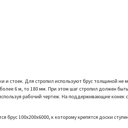
и и стоек. Для стропил используют брус толщиной не м
 более 6 м, то 180 мм. При этом шаг стропил должен быт
используя рабочий чертеж. На поддерживающие конек сто
я брус 100х200х6000, к которому крепятся доски ступен