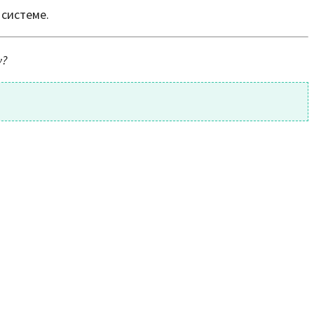
 системе.
у?