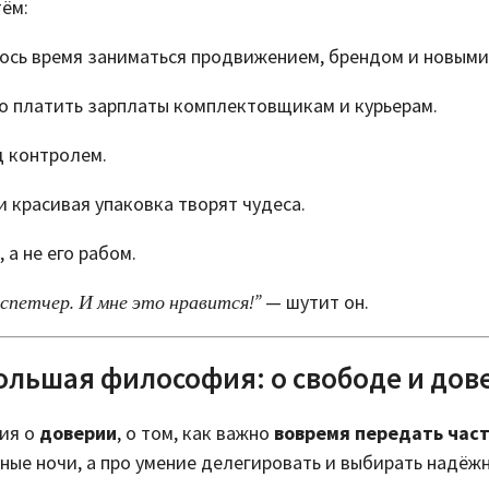
тём:
илось время заниматься продвижением, брендом и новыми
но платить зарплаты комплектовщикам и курьерам.
д контролем.
 красивая упаковка творят чудеса.
, а не его рабом.
испетчер. И мне это нравится!”
— шутит он.
ольшая философия: о свободе и дов
рия о
доверии
, о том, как важно
вовремя передать час
ные ночи, а про умение делегировать и выбирать надёжн