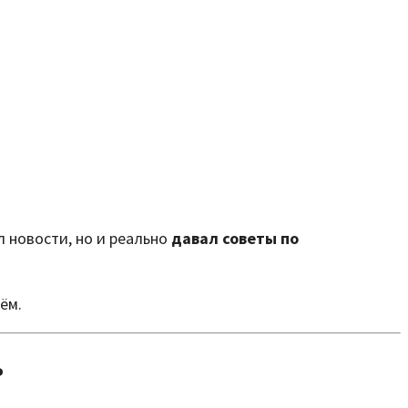
л новости, но и реально
давал советы по
ём.
ь