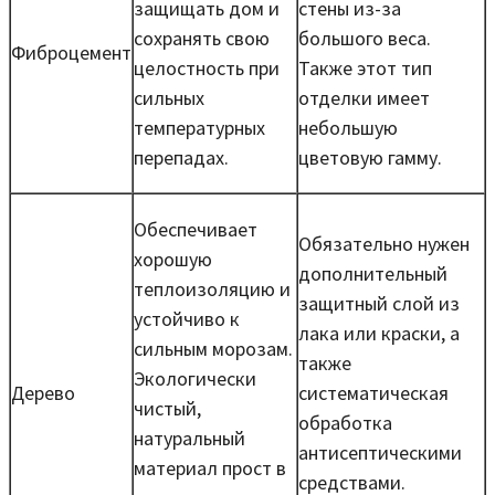
защищать дом и
стены из-за
сохранять свою
большого веса.
Фиброцемент
целостность при
Также этот тип
сильных
отделки имеет
температурных
небольшую
перепадах.
цветовую гамму.
Обеспечивает
Обязательно нужен
хорошую
дополнительный
теплоизоляцию и
защитный слой из
устойчиво к
лака или краски, а
сильным морозам.
также
Экологически
Дерево
систематическая
чистый,
обработка
натуральный
антисептическими
материал прост в
средствами.